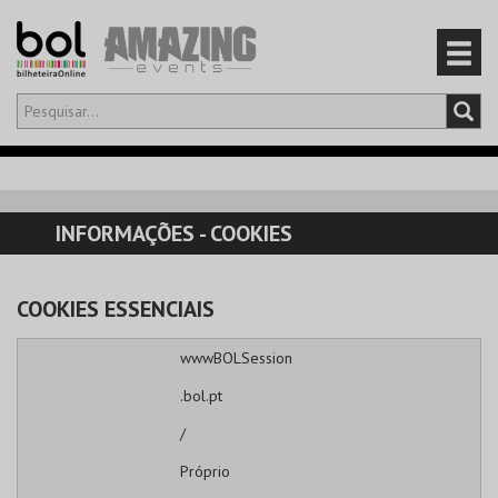
Olá,
iniciar sessão
PT
0
CARRINHO
INFORMAÇÕES - COOKIES
EVENTOS
COOKIES ESSENCIAIS
CARTÕES
wwwBOLSession
PRODUTOS
.bol.pt
/
Próprio