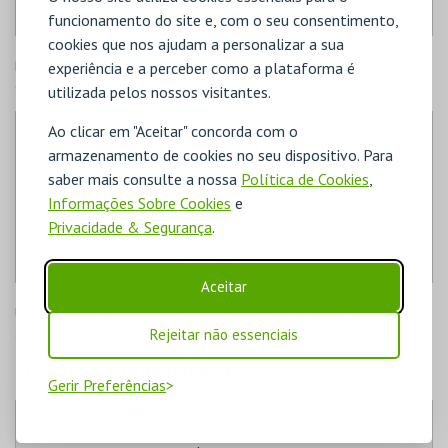
1 Ano, 1 Mês e 7 Dias
funcionamento do site e, com o seu consentimento,
cookies que nos ajudam a personalizar a sua
Permite distinguir utilizadores e analisar a forma como interagem
experiência e a perceber como a plataforma é
com o website, contribuindo para a melhoria da experiência.
utilizada pelos nossos visitantes.
_ga_#
Ao clicar em "Aceitar" concorda com o
armazenamento de cookies no seu dispositivo. Para
.google.com
saber mais consulte a nossa
Política de Cookies
,
/
Informações Sobre Cookies
e
Privacidade & Segurança
.
Terceiros
1 Ano, 1 Mês e 7 Dias
Aceitar
Utilizado para armazenar informação sobre a sessão e suportar a
análise de comportamento dos utilizadores no website.
Rejeitar não essenciais
COOKIES DE PUBLICIDADE
Gerir Preferências
_gcl_au